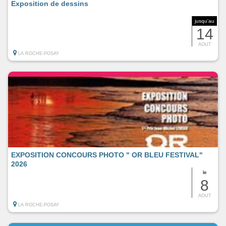
Exposition de dessins
jusqu'au
14
AOUT
LA ROCHE-POSAY
EXPOSITION CONCOURS PHOTO " OR BLEU FESTIVAL"
2026
le
8
AOUT
LA ROCHE-POSAY