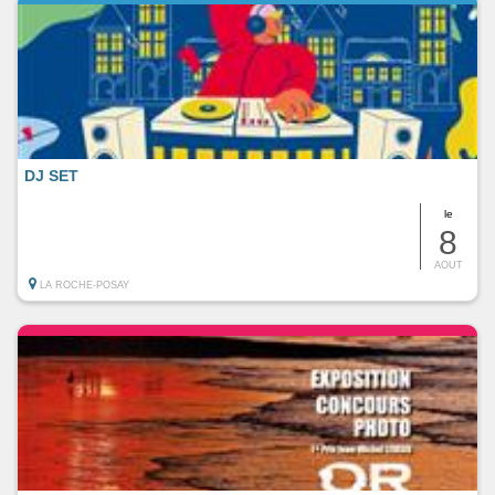
DJ SET
le
8
AOUT
LA ROCHE-POSAY