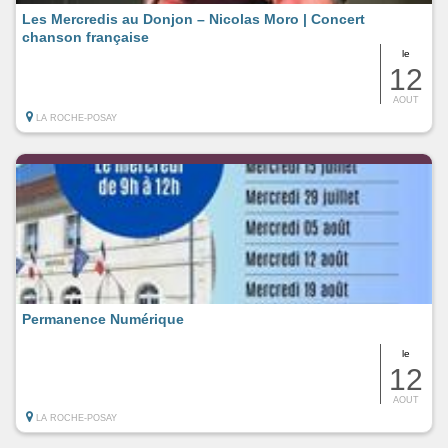
Les Mercredis au Donjon – Nicolas Moro | Concert
chanson française
le
12
AOUT
LA ROCHE-POSAY
Permanence Numérique
le
12
AOUT
LA ROCHE-POSAY