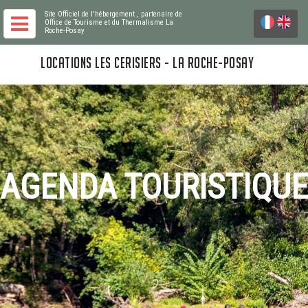
Site Officiel de l'hébergement
, partenaire de
Office de Tourisme et du Thermalisme La
Roche-Posay
LOCATIONS LES CERISIERS - LA ROCHE-POSAY
AGENDA TOURISTIQUE